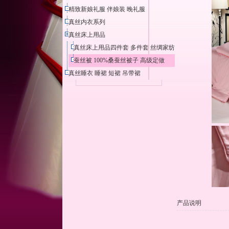
精致新娘礼服 伴娘装 晚礼服
真丝内衣系列
真丝床上用品
真丝床上用品四件套 多件套 丝绸家纺
蚕丝被 100%桑蚕丝被子 高级定做
真丝睡衣 睡裙 短裙 吊带裙
产品说明