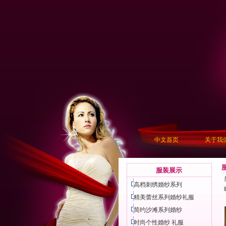
中文首页
关于我
服装展示
高档刺绣婚纱系列
精美蕾丝系列婚纱礼服
简约沙滩系列婚纱
时尚个性婚纱 礼服