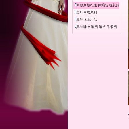
精致新娘礼服 伴娘装 晚礼服
真丝内衣系列
真丝床上用品
真丝睡衣 睡裙 短裙 吊带裙