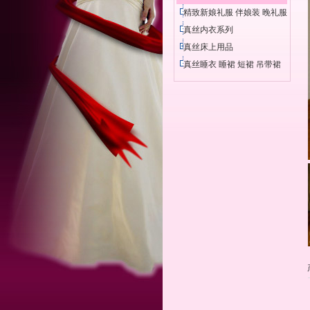
精致新娘礼服 伴娘装 晚礼服
真丝内衣系列
真丝床上用品
真丝睡衣 睡裙 短裙 吊带裙