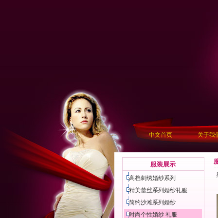
中文首页
关于我
服装展示
高档刺绣婚纱系列
精美蕾丝系列婚纱礼服
简约沙滩系列婚纱
时尚个性婚纱 礼服