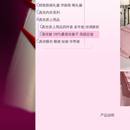
精致新娘礼服 伴娘装 晚礼服
真丝内衣系列
真丝床上用品
真丝床上用品四件套 多件套 丝绸家纺
蚕丝被 100%桑蚕丝被子 高级定做
真丝睡衣 睡裙 短裙 吊带裙
产品说明