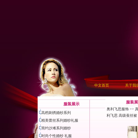
中文首页
关于我
服装展
服装展示
奥利飞思服饰
>>
高档刺绣婚纱系列
利飞思 高级蚕丝被
精美蕾丝系列婚纱礼服
简约沙滩系列婚纱
时尚个性婚纱 礼服