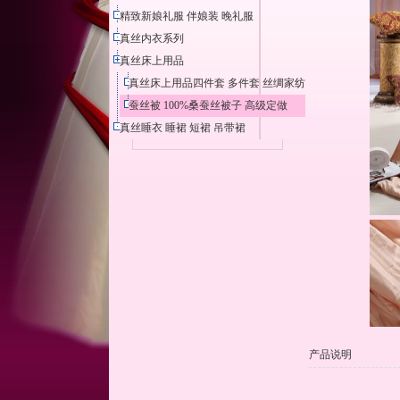
精致新娘礼服 伴娘装 晚礼服
真丝内衣系列
真丝床上用品
真丝床上用品四件套 多件套 丝绸家纺
蚕丝被 100%桑蚕丝被子 高级定做
真丝睡衣 睡裙 短裙 吊带裙
产品说明