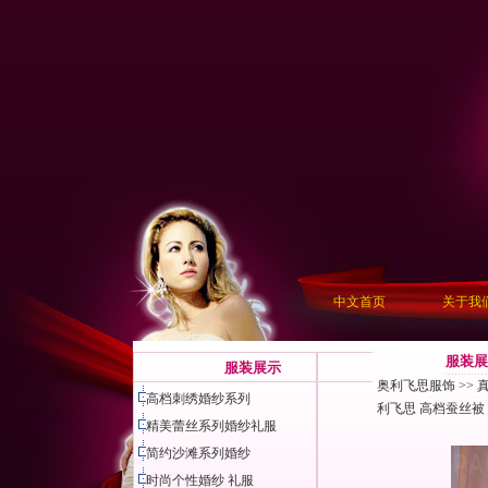
中文首页
关于我
服装展
服装展示
奥利飞思服饰
>>
高档刺绣婚纱系列
利飞思 高档蚕丝被 
精美蕾丝系列婚纱礼服
简约沙滩系列婚纱
时尚个性婚纱 礼服