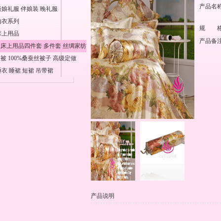
产品名
娘礼服 伴娘装 晚礼服
内衣系列
规 
床上用品
产品备
床上用品四件套 多件套 丝绸家纺
被 100%桑蚕丝被子 高级定做
衣 睡裙 短裙 吊带裙
产品说明