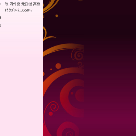
称：
装 四件套 无拼缝 高档
精美印花 BSS047
格：
注：