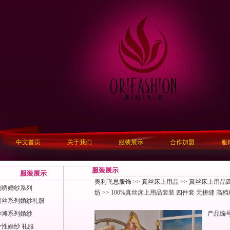
中文首页
关于我们
服装展示
合作加盟
服
服装展示
服装展示
奥利飞思服饰
>>
真丝床上用品
>>
真丝床上用品四
刺绣婚纱系列
纺
>> 100%真丝床上用品套装 四件套 无拼缝 高档精
蕾丝系列婚纱礼服
沙滩系列婚纱
产品编
性婚纱 礼服