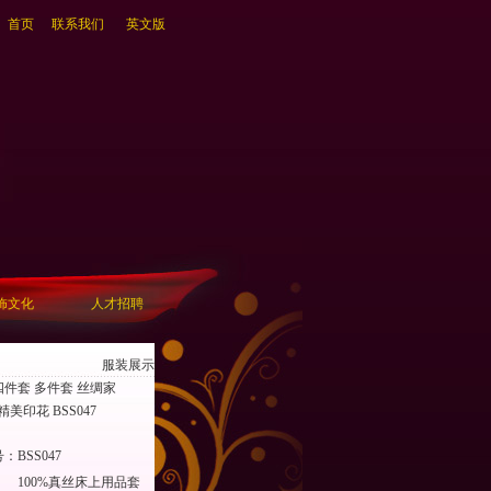
首页
联系我们
英文版
饰文化
人才招聘
服装展示
件套 多件套 丝绸家
美印花 BSS047
号：
BSS047
100%真丝床上用品套