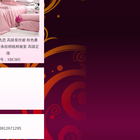
飞思 高级蚕丝被 粉色桑
缎条纹精梳棉被套 高级定
做
号：SBC005
12671295