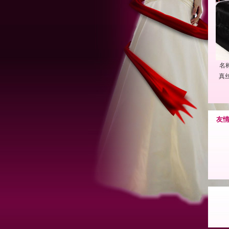
名
真
友