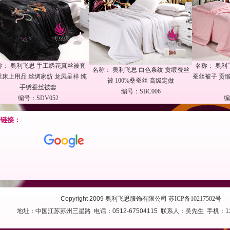
称：
奥利飞思 手工绣花真丝被套
名称：
奥利
名称：
奥利飞思 白色条纹 贡缎蚕丝
丝床上用品 丝绸家纺 龙凤呈祥 纯
蚕丝被子 贡
被 100%桑蚕丝 高级定做
手绣蚕丝被套
编号：SBC006
编号：SDV052
编
情链接：
Copyright 2009 奥利飞思服饰有限公司
苏ICP备10217502号
地址：中国江苏苏州三星路 电话：0512-67504115 联系人：吴先生 手机：138